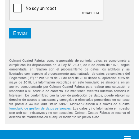
Enviar
Colmant Coated Fabrics, como responsable de controlar datos, se compromete a
cumplir con las disposiciones de la Ley Nº 78-17, de 6 de enero de 1978, según
enmendada, en relación con el procesamiento de datos, los archivos y las
libertades con respecto al procesamiento automatizado. de datos personales y del
Reglamento (UE) nº 2016/679 de 27 de abril de 2016 desde su aplicación el 25 de
mayo de 2018. La información recopilada en este formulario se almacena en un
archivo computarizado por Colmant Coated Fabrics para realizar una cotización o
responder a su solicitud de contacto. Se mantienen mientras nuestros servicios le
interesen. De conformidad con la Ley de protección de datos, puede ejercer su
derecho de acceso a sus datos y corregirlos o eliminarlos poniendose en contacto
vía postal a 44 rue louis Braille 59370 Mons-en-Baroeul o a través de nuestro
formulario de gestión de datos personales
. Los datos y / o información en nuestro
sitio web son indicativos y no contractuales. Colmant Coated Fabrics se reserva el
derecho de modificarlos en cualquier momento sin previo aviso.
Toggl