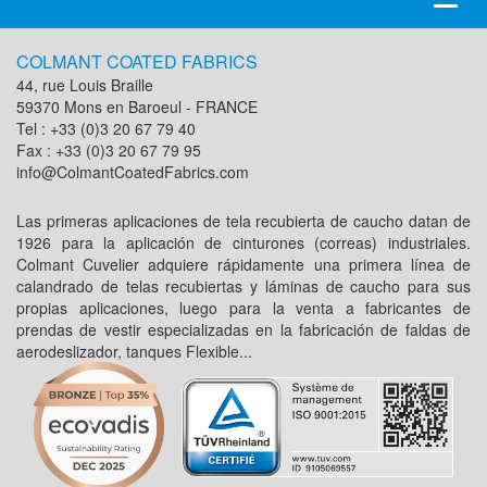
naviga
COLMANT COATED FABRICS
44, rue Louis Braille
59370 Mons en Baroeul - FRANCE
Tel : +33 (0)3 20 67 79 40
Fax : +33 (0)3 20 67 79 95
info@ColmantCoatedFabrics.com
Las primeras aplicaciones de tela recubierta de caucho datan de
1926 para la aplicación de cinturones (correas) industriales.
Colmant Cuvelier adquiere rápidamente una primera línea de
calandrado de telas recubiertas y láminas de caucho para sus
propias aplicaciones, luego para la venta a fabricantes de
prendas de vestir especializadas en la fabricación de faldas de
aerodeslizador, tanques Flexible...