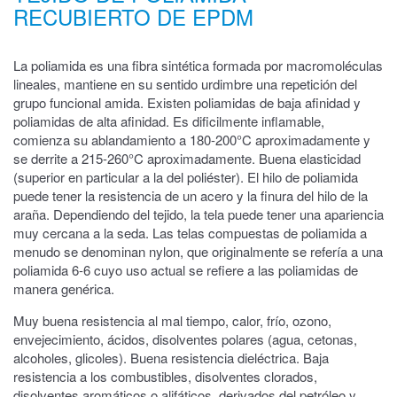
RECUBIERTO DE EPDM
La poliamida es una fibra sintética formada por macromoléculas
lineales, mantiene en su sentido urdimbre una repetición del
grupo funcional amida. Existen poliamidas de baja afinidad y
poliamidas de alta afinidad. Es dificilmente inflamable,
comienza su ablandamiento a 180-200°C aproximadamente y
se derrite a 215-260°C aproximadamente. Buena elasticidad
(superior en particular a la del poliéster). El hilo de poliamida
puede tener la resistencia de un acero y la finura del hilo de la
araña. Dependiendo del tejido, la tela puede tener una apariencia
muy cercana a la seda. Las telas compuestas de poliamida a
menudo se denominan nylon, que originalmente se refería a una
poliamida 6-6 cuyo uso actual se refiere a las poliamidas de
manera genérica.
Muy buena resistencia al mal tiempo, calor, frío, ozono,
envejecimiento, ácidos, disolventes polares (agua, cetonas,
alcoholes, glicoles). Buena resistencia dieléctrica. Baja
resistencia a los combustibles, disolventes clorados,
disolventes aromáticos o alifáticos, derivados del petróleo y