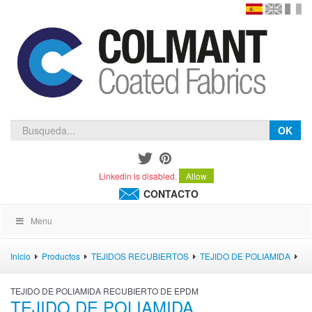
en
version
frança
español
OK
Linkedin is disabled.
Allow
CONTACTO
Menu
Inicio
Productos
TEJIDOS RECUBIERTOS
TEJIDO DE POLIAMIDA
TEJIDO DE POLIAMIDA RECUBIERTO DE EPDM
TEJIDO DE POLIAMIDA