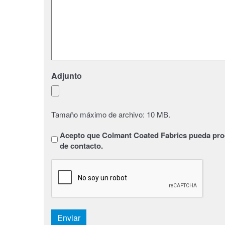
Adjunto
Tamaño máximo de archivo: 10 MB.
Sans
Acepto que Colmant Coated Fabrics pueda proc
titre
*
de contacto.
CAPTCHA
Enviar