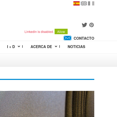
en
version
française
español
Linkedin is disabled.
Allow
CONTACTO
I + D
ACERCA DE
NOTICIAS