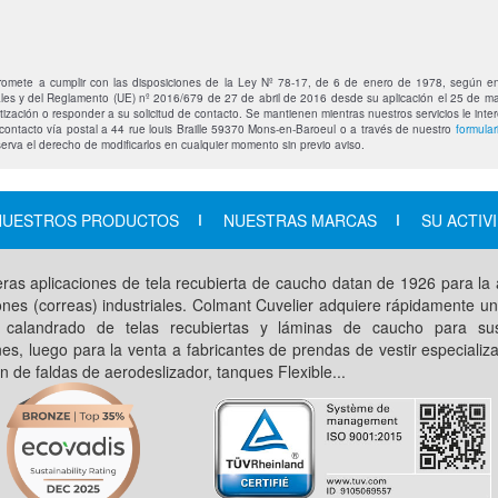
omete a cumplir con las disposiciones de la Ley Nº 78-17, de 6 de enero de 1978, según en
les y del Reglamento (UE) nº 2016/679 de 27 de abril de 2016 desde su aplicación el 25 de m
ización o responder a su solicitud de contacto. Se mantienen mientras nuestros servicios le int
contacto vía postal a 44 rue louis Braille 59370 Mons-en-Baroeul o a través de nuestro
formula
serva el derecho de modificarlos en cualquier momento sin previo aviso.
NUESTROS PRODUCTOS
NUESTRAS MARCAS
SU ACTIV
ras aplicaciones de tela recubierta de caucho datan de 1926 para la 
ones (correas) industriales. Colmant Cuvelier adquiere rápidamente u
 calandrado de telas recubiertas y láminas de caucho para su
nes, luego para la venta a fabricantes de prendas de vestir especializ
ón de faldas de aerodeslizador, tanques Flexible...