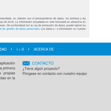
mendada, en relación con el procesamiento de datos, los archivos y las
ayo de 2018. La información recopilada en este formulario se almacena en
eresen. De conformidad con la Ley de protección de datos, puede ejercer su
rio de gestión de datos personales
. Los datos y / o información en nuestro
IDAD
I + D
ACERCA DE
CONTACTO
aplicación
na primera
¿Tiene algún proyecto?
s propias
Póngase en contacto con nuestro equipo
adas en la