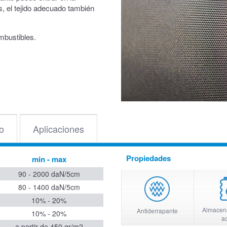
, el tejido adecuado también
mbustibles.
o
Aplicaciones
Propiedades
min - max
90 - 2000 daN/5cm
80 - 1400 daN/5cm
10% - 20%
Almacen
Antiderrapante
10% - 20%
ac
a partir de 450 gr/m2