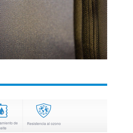
amiento de
Resistencia al ozono
eite