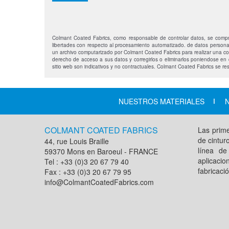
Colmant Coated Fabrics, como responsable de controlar datos, se compr
libertades con respecto al procesamiento automatizado. de datos persona
un archivo computarizado por Colmant Coated Fabrics para realizar una cot
derecho de acceso a sus datos y corregirlos o eliminarlos poniendose en 
sitio web son indicativos y no contractuales. Colmant Coated Fabrics se re
NUESTROS MATERIALES
COLMANT COATED FABRICS
Las prime
de cintur
44, rue Louis Braille
línea de
59370 Mons en Baroeul - FRANCE
aplicacio
Tel : +33 (0)3 20 67 79 40
fabricaci
Fax : +33 (0)3 20 67 79 95
info@ColmantCoatedFabrics.com