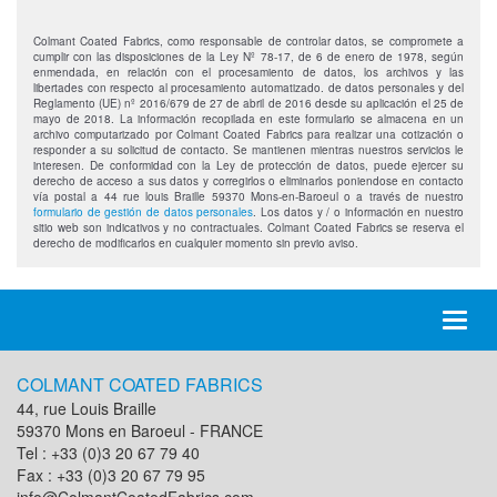
Colmant Coated Fabrics, como responsable de controlar datos, se compromete a
cumplir con las disposiciones de la Ley Nº 78-17, de 6 de enero de 1978, según
enmendada, en relación con el procesamiento de datos, los archivos y las
libertades con respecto al procesamiento automatizado. de datos personales y del
Reglamento (UE) nº 2016/679 de 27 de abril de 2016 desde su aplicación el 25 de
mayo de 2018. La información recopilada en este formulario se almacena en un
archivo computarizado por Colmant Coated Fabrics para realizar una cotización o
responder a su solicitud de contacto. Se mantienen mientras nuestros servicios le
interesen. De conformidad con la Ley de protección de datos, puede ejercer su
derecho de acceso a sus datos y corregirlos o eliminarlos poniendose en contacto
vía postal a 44 rue louis Braille 59370 Mons-en-Baroeul o a través de nuestro
formulario de gestión de datos personales
. Los datos y / o información en nuestro
sitio web son indicativos y no contractuales. Colmant Coated Fabrics se reserva el
derecho de modificarlos en cualquier momento sin previo aviso.
Toggl
naviga
COLMANT COATED FABRICS
44, rue Louis Braille
59370 Mons en Baroeul - FRANCE
Tel : +33 (0)3 20 67 79 40
Fax : +33 (0)3 20 67 79 95
info@ColmantCoatedFabrics.com