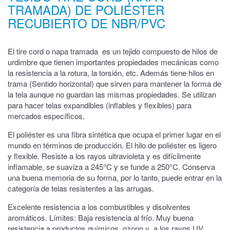
TRAMADA) DE POLIÉSTER
NBR/PVC
RECUBIERTO DE NBR/PVC
El tire cord o napa tramada es un tejido compuesto de hilos de
urdimbre que tienen importantes propiedades mecánicas como
la resistencia a la rotura, la torsión, etc. Además tiene hilos en
trama (Sentido horizontal) que sirven para mantener la forma de
la tela aunque no guardan las mismas propiedades. Se utilizan
para hacer telas expandibles (inflables y flexibles) para
mercados específicos.
El poliéster es una fibra sintética que ocupa el primer lugar en el
mundo en términos de producción. El hilo de poliéster es ligero
y flexible. Resiste a los rayos ultravioleta y es difícilmente
inflamable, se suaviza a 245°C y se funde a 250°C. Conserva
una buena memoria de su forma, por lo tanto, puede entrar en la
categoría de telas resistentes a las arrugas.
Excelente resistencia a los combustibles y disolventes
aromáticos. Límites: Baja resistencia al frío. Muy buena
resistencia a productos químicos, ozono y a los rayos UV.