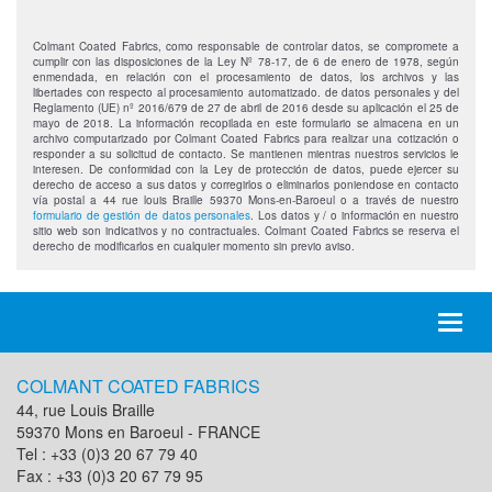
Colmant Coated Fabrics, como responsable de controlar datos, se compromete a
cumplir con las disposiciones de la Ley Nº 78-17, de 6 de enero de 1978, según
enmendada, en relación con el procesamiento de datos, los archivos y las
libertades con respecto al procesamiento automatizado. de datos personales y del
Reglamento (UE) nº 2016/679 de 27 de abril de 2016 desde su aplicación el 25 de
mayo de 2018. La información recopilada en este formulario se almacena en un
archivo computarizado por Colmant Coated Fabrics para realizar una cotización o
responder a su solicitud de contacto. Se mantienen mientras nuestros servicios le
interesen. De conformidad con la Ley de protección de datos, puede ejercer su
derecho de acceso a sus datos y corregirlos o eliminarlos poniendose en contacto
vía postal a 44 rue louis Braille 59370 Mons-en-Baroeul o a través de nuestro
formulario de gestión de datos personales
. Los datos y / o información en nuestro
sitio web son indicativos y no contractuales. Colmant Coated Fabrics se reserva el
derecho de modificarlos en cualquier momento sin previo aviso.
Toggl
naviga
COLMANT COATED FABRICS
44, rue Louis Braille
59370 Mons en Baroeul - FRANCE
Tel : +33 (0)3 20 67 79 40
Fax : +33 (0)3 20 67 79 95